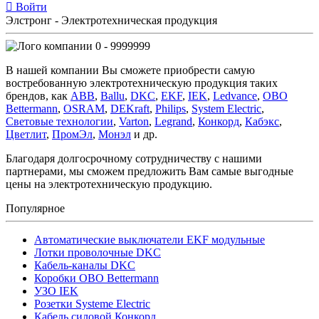
Войти
Элстронг - Электротехническая продукция
0 - 9999999
В нашей компании Вы сможете приобрести самую
востребованную электротехническую продукция таких
брендов, как
ABB
,
Ballu
,
DKC
,
EKF
,
IEK
,
Ledvance
,
OBO
Bettermann
,
OSRAM
,
DEKraft
,
Philips
,
System Electric
,
Световые технологии
,
Varton
,
Legrand
,
Конкорд
,
Кабэкс
,
Цветлит
,
ПромЭл
,
Монэл
и др.
Благодаря долгосрочному сотрудничеству с нашими
партнерами, мы сможем предложить Вам самые выгодные
цены на электротехническую продукцию.
Популярное
Автоматические выключатели EKF модульные
Лотки проволочные DKC
Кабель-каналы DKC
Коробки OBO Bettermann
УЗО IEK
Розетки Systeme Electric
Кабель силовой Конкорд