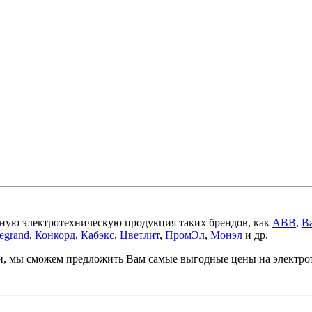
ную электротехническую продукция таких брендов, как
ABB
,
Ba
egrand
,
Конкорд
,
Кабэкс
,
Цветлит
,
ПромЭл
,
Монэл
и др.
ми, мы сможем предложить Вам самые выгодные цены на электр