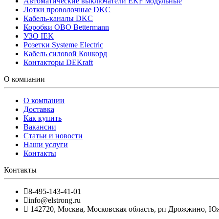
Автоматические выключатели EKF модульные
Лотки проволочные DKC
Кабель-каналы DKC
Коробки OBO Bettermann
УЗО IEK
Розетки Systeme Electric
Кабель силовой Конкорд
Контакторы DEKraft
О компании
О компании
Доставка
Как купить
Вакансии
Статьи и новости
Наши услуги
Контакты
Контакты
8-495-143-41-01
info@elstrong.ru
142720
,
Москва
,
Московская область, рп Дрожжино, Южна