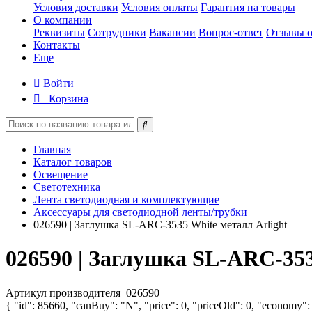
Условия доставки
Условия оплаты
Гарантия на товары
О компании
Реквизиты
Сотрудники
Вакансии
Вопрос-ответ
Отзывы о
Контакты
Еще
Войти
Корзина
Главная
Каталог товаров
Освещение
Светотехника
Лента светодиодная и комплектующие
Аксессуары для светодиодной ленты/трубки
026590 | Заглушка SL-ARC-3535 White металл Arlight
026590 | Заглушка SL-ARC-353
Артикул производителя
026590
{ "id": 85660, "canBuy": "N", "price": 0, "priceOld": 0, "economy":