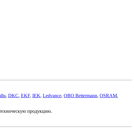
llu
,
DKC
,
EKF
,
IEK
,
Ledvance
,
OBO Bettermann
,
OSRAM
,
отехническую продукцию.