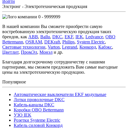
Войти
Элстронг - Электротехническая продукция
0 - 9999999
В нашей компании Вы сможете приобрести самую
востребованную электротехническую продукция таких
брендов, как
ABB
,
Ballu
,
DKC
,
EKF
,
IEK
,
Ledvance
,
OBO
Bettermann
,
OSRAM
,
DEKraft
,
Philips
,
System Electric
,
Световые технологии
,
Varton
,
Legrand
,
Конкорд
,
Кабэкс
,
Цветлит
,
ПромЭл
,
Монэл
и др.
Благодаря долгосрочному сотрудничеству с нашими
партнерами, мы сможем предложить Вам самые выгодные
цены на электротехническую продукцию.
Популярное
Автоматические выключатели EKF модульные
Лотки проволочные DKC
Кабель-каналы DKC
Коробки OBO Bettermann
УЗО IEK
Розетки Systeme Electric
Кабель силовой Конкорд