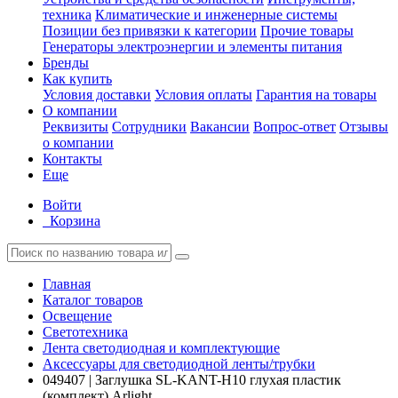
техника
Климатические и инженерные системы
Позиции без привязки к категории
Прочие товары
Генераторы электроэнергии и элементы питания
Бренды
Как купить
Условия доставки
Условия оплаты
Гарантия на товары
О компании
Реквизиты
Сотрудники
Вакансии
Вопрос-ответ
Отзывы
о компании
Контакты
Еще
Войти
Корзина
Главная
Каталог товаров
Освещение
Светотехника
Лента светодиодная и комплектующие
Аксессуары для светодиодной ленты/трубки
049407 | Заглушка SL-KANT-H10 глухая пластик
(комплект) Arlight