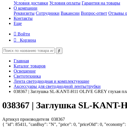
Условия доставки
Условия оплаты
Гарантия на товары
О компании
Реквизиты
Сотрудники
Вакансии
Вопрос-ответ
Отзывы о
Контакты
Еще
Войти
Корзина
Главная
Каталог товаров
Освещение
Светотехника
Лента светодиодная и комплектующие
Аксессуары для светодиодной ленты/трубки
038367 | Заглушка SL-KANT-H11 OLIVE GREY глухая пла
038367 | Заглушка SL-KANT-H
Артикул производителя
038367
{ "id": 85411, "canBuy": "N", "price": 0, "priceOld": 0, "economy":