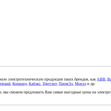
ную электротехническую продукция таких брендов, как
ABB
,
Ba
egrand
,
Конкорд
,
Кабэкс
,
Цветлит
,
ПромЭл
,
Монэл
и др.
ми, мы сможем предложить Вам самые выгодные цены на электр