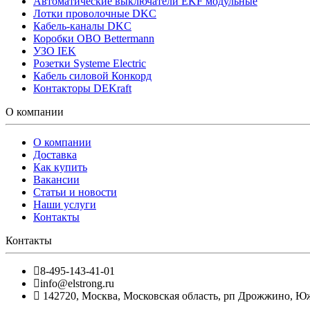
Автоматические выключатели EKF модульные
Лотки проволочные DKC
Кабель-каналы DKC
Коробки OBO Bettermann
УЗО IEK
Розетки Systeme Electric
Кабель силовой Конкорд
Контакторы DEKraft
О компании
О компании
Доставка
Как купить
Вакансии
Статьи и новости
Наши услуги
Контакты
Контакты
8-495-143-41-01
info@elstrong.ru
142720
,
Москва
,
Московская область, рп Дрожжино, Южна