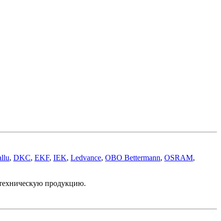
llu
,
DKC
,
EKF
,
IEK
,
Ledvance
,
OBO Bettermann
,
OSRAM
,
отехническую продукцию.