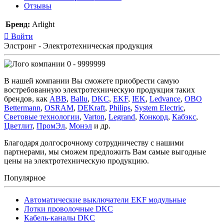
Отзывы
Бренд:
Arlight
Войти
Элстронг - Электротехническая продукция
0 - 9999999
В нашей компании Вы сможете приобрести самую
востребованную электротехническую продукция таких
брендов, как
ABB
,
Ballu
,
DKC
,
EKF
,
IEK
,
Ledvance
,
OBO
Bettermann
,
OSRAM
,
DEKraft
,
Philips
,
System Electric
,
Световые технологии
,
Varton
,
Legrand
,
Конкорд
,
Кабэкс
,
Цветлит
,
ПромЭл
,
Монэл
и др.
Благодаря долгосрочному сотрудничеству с нашими
партнерами, мы сможем предложить Вам самые выгодные
цены на электротехническую продукцию.
Популярное
Автоматические выключатели EKF модульные
Лотки проволочные DKC
Кабель-каналы DKC