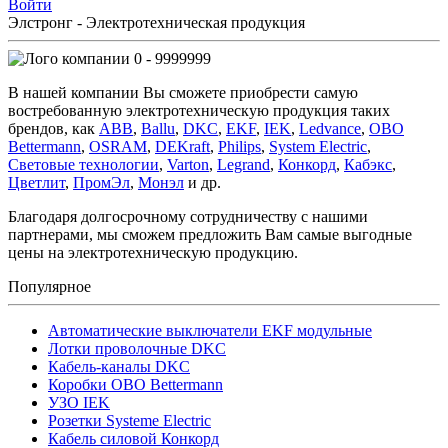
Войти
Элстронг - Электротехническая продукция
0 - 9999999
В нашей компании Вы сможете приобрести самую
востребованную электротехническую продукция таких
брендов, как
ABB
,
Ballu
,
DKC
,
EKF
,
IEK
,
Ledvance
,
OBO
Bettermann
,
OSRAM
,
DEKraft
,
Philips
,
System Electric
,
Световые технологии
,
Varton
,
Legrand
,
Конкорд
,
Кабэкс
,
Цветлит
,
ПромЭл
,
Монэл
и др.
Благодаря долгосрочному сотрудничеству с нашими
партнерами, мы сможем предложить Вам самые выгодные
цены на электротехническую продукцию.
Популярное
Автоматические выключатели EKF модульные
Лотки проволочные DKC
Кабель-каналы DKC
Коробки OBO Bettermann
УЗО IEK
Розетки Systeme Electric
Кабель силовой Конкорд