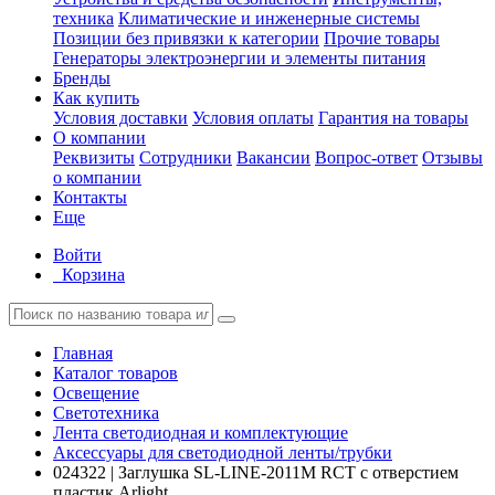
техника
Климатические и инженерные системы
Позиции без привязки к категории
Прочие товары
Генераторы электроэнергии и элементы питания
Бренды
Как купить
Условия доставки
Условия оплаты
Гарантия на товары
О компании
Реквизиты
Сотрудники
Вакансии
Вопрос-ответ
Отзывы
о компании
Контакты
Еще
Войти
Корзина
Главная
Каталог товаров
Освещение
Светотехника
Лента светодиодная и комплектующие
Аксессуары для светодиодной ленты/трубки
024322 | Заглушка SL-LINE-2011M RCT с отверстием
пластик Arlight