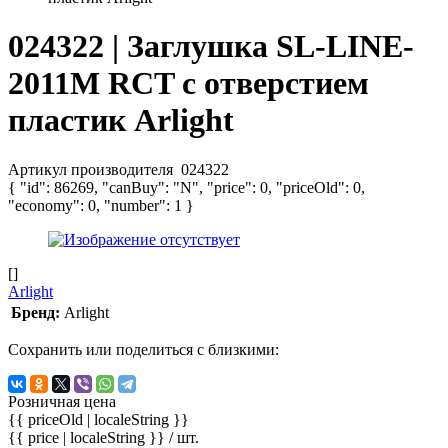
024322 | Заглушка SL-LINE-
2011M RCT с отверстием
пластик Arlight
Артикул производителя
024322
{ "id": 86269, "canBuy": "N", "price": 0, "priceOld": 0,
"economy": 0, "number": 1 }
[]
Arlight
Бренд:
Arlight
Сохранить или поделиться с близкими:
Розничная цена
{{ priceOld | localeString }}
{{ price | localeString }}
/ шт.