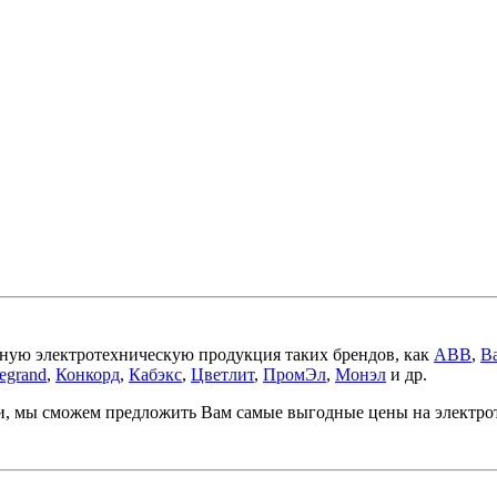
ную электротехническую продукция таких брендов, как
ABB
,
Ba
egrand
,
Конкорд
,
Кабэкс
,
Цветлит
,
ПромЭл
,
Монэл
и др.
ми, мы сможем предложить Вам самые выгодные цены на электр