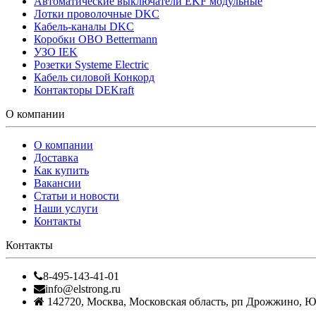
Автоматические выключатели EKF модульные
Лотки проволочные DKC
Кабель-каналы DKC
Коробки OBO Bettermann
УЗО IEK
Розетки Systeme Electric
Кабель силовой Конкорд
Контакторы DEKraft
О компании
О компании
Доставка
Как купить
Вакансии
Статьи и новости
Наши услуги
Контакты
Контакты
8-495-143-41-01
info@elstrong.ru
142720
,
Москва
,
Московская область, рп Дрожжино, Южн