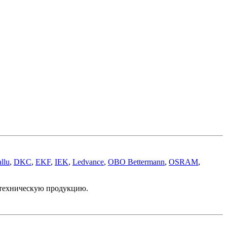
llu
,
DKC
,
EKF
,
IEK
,
Ledvance
,
OBO Bettermann
,
OSRAM
,
отехническую продукцию.