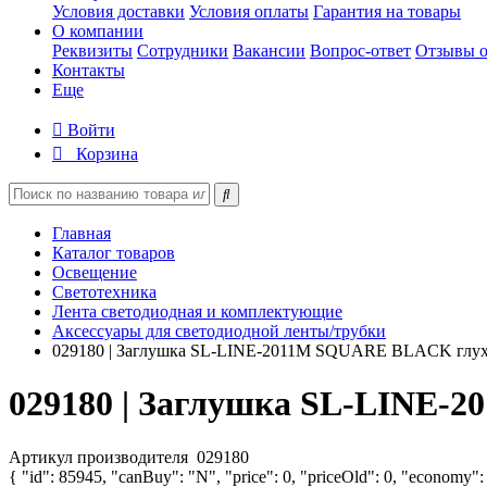
Условия доставки
Условия оплаты
Гарантия на товары
О компании
Реквизиты
Сотрудники
Вакансии
Вопрос-ответ
Отзывы о
Контакты
Еще
Войти
Корзина
Главная
Каталог товаров
Освещение
Светотехника
Лента светодиодная и комплектующие
Аксессуары для светодиодной ленты/трубки
029180 | Заглушка SL-LINE-2011M SQUARE BLACK глухая
029180 | Заглушка SL-LINE-
Артикул производителя
029180
{ "id": 85945, "canBuy": "N", "price": 0, "priceOld": 0, "economy":