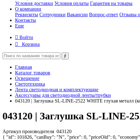
Условия доставки
Условия оплаты
Гарантия на товары
О компании
Реквизиты
Сотрудники
Вакансии
Вопрос-ответ
Отзывы о
Контакты
Еще
Войти
Корзина
Главная
Каталог товаров
Освещение
Светотехника
Лента светодиодная и комплектующие
Аксессуары для светодиодной ленты/трубки
043120 | Заглушка SL-LINE-2522 WHITE глухая металл (ко
043120 | Заглушка SL-LINE-25
Артикул производителя
043120
{ "id": 101826, "canBuy": "N", "price": 0, "priceOld": 0, "economy"