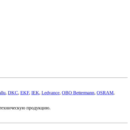
llu
,
DKC
,
EKF
,
IEK
,
Ledvance
,
OBO Bettermann
,
OSRAM
,
отехническую продукцию.