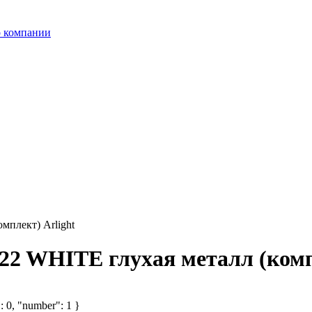
 компании
мплект) Arlight
22 WHITE глухая металл (комп
: 0, "number": 1 }