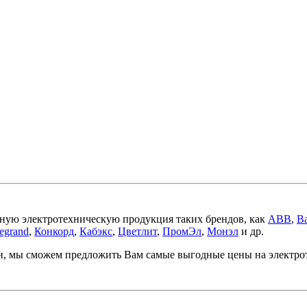
ную электротехническую продукция таких брендов, как
ABB
,
Ba
egrand
,
Конкорд
,
Кабэкс
,
Цветлит
,
ПромЭл
,
Монэл
и др.
ми, мы сможем предложить Вам самые выгодные цены на электр