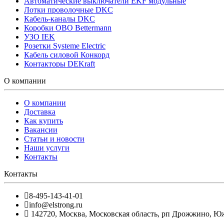
Автоматические выключатели EKF модульные
Лотки проволочные DKC
Кабель-каналы DKC
Коробки OBO Bettermann
УЗО IEK
Розетки Systeme Electric
Кабель силовой Конкорд
Контакторы DEKraft
О компании
О компании
Доставка
Как купить
Вакансии
Статьи и новости
Наши услуги
Контакты
Контакты
8-495-143-41-01
info@elstrong.ru
142720
,
Москва
,
Московская область, рп Дрожжино, Южна