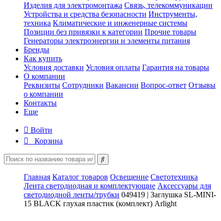
Изделия для электромонтажа
Связь, телекоммуникации
Устройства и средства безопасности
Инструменты,
техника
Климатические и инженерные системы
Позиции без привязки к категории
Прочие товары
Генераторы электроэнергии и элементы питания
Бренды
Как купить
Условия доставки
Условия оплаты
Гарантия на товары
О компании
Реквизиты
Сотрудники
Вакансии
Вопрос-ответ
Отзывы
о компании
Контакты
Еще
Войти
Корзина
Главная
Каталог товаров
Освещение
Светотехника
Лента светодиодная и комплектующие
Аксессуары для
светодиодной ленты/трубки
049419 | Заглушка SL-MINI-
15 BLACK глухая пластик (комплект) Arlight