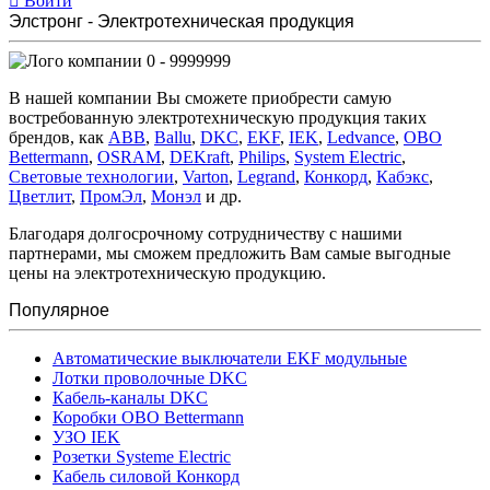
Войти
Элстронг - Электротехническая продукция
0 - 9999999
В нашей компании Вы сможете приобрести самую
востребованную электротехническую продукция таких
брендов, как
ABB
,
Ballu
,
DKC
,
EKF
,
IEK
,
Ledvance
,
OBO
Bettermann
,
OSRAM
,
DEKraft
,
Philips
,
System Electric
,
Световые технологии
,
Varton
,
Legrand
,
Конкорд
,
Кабэкс
,
Цветлит
,
ПромЭл
,
Монэл
и др.
Благодаря долгосрочному сотрудничеству с нашими
партнерами, мы сможем предложить Вам самые выгодные
цены на электротехническую продукцию.
Популярное
Автоматические выключатели EKF модульные
Лотки проволочные DKC
Кабель-каналы DKC
Коробки OBO Bettermann
УЗО IEK
Розетки Systeme Electric
Кабель силовой Конкорд