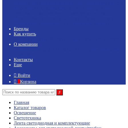
Изделия для электромонтажа
Связь, телекоммуникации
Устройства и средства безопасности
Инструменты,
техника
Климатические и инженерные системы
Позиции без привязки к категории
Прочие товары
Генераторы электроэнергии и элементы питания
Бренды
Как купить
Условия доставки
Условия оплаты
Гарантия на товары
О компании
Реквизиты
Сотрудники
Вакансии
Вопрос-ответ
Отзывы
о компании
Контакты
Еще
Войти
Корзина
Главная
Каталог товаров
Освещение
Светотехника
Лента светодиодная и комплектующие