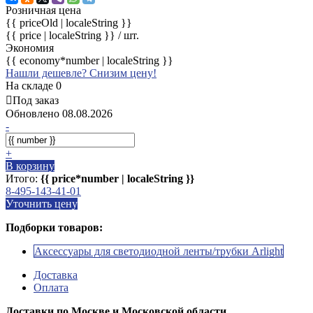
Розничная цена
{{ priceOld | localeString }}
{{ price | localeString }}
/ шт.
Экономия
{{ economy*number | localeString }}
Нашли дешевле? Снизим цену!
На складе 0
Под заказ
Обновлено 08.08.2026
-
+
В корзину
Итого:
{{ price*number | localeString }}
8-495-143-41-01
Уточнить цену
Подборки товаров:
Аксессуары для светодиодной ленты/трубки Arlight
Доставка
Оплата
Доставки по Москве и Московской области