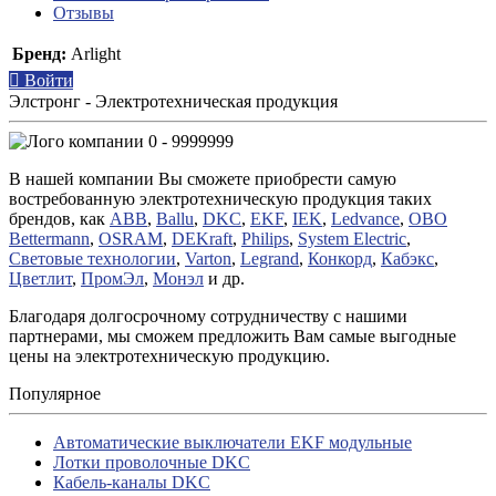
Отзывы
Бренд:
Arlight
Войти
Элстронг - Электротехническая продукция
0 - 9999999
В нашей компании Вы сможете приобрести самую
востребованную электротехническую продукция таких
брендов, как
ABB
,
Ballu
,
DKC
,
EKF
,
IEK
,
Ledvance
,
OBO
Bettermann
,
OSRAM
,
DEKraft
,
Philips
,
System Electric
,
Световые технологии
,
Varton
,
Legrand
,
Конкорд
,
Кабэкс
,
Цветлит
,
ПромЭл
,
Монэл
и др.
Благодаря долгосрочному сотрудничеству с нашими
партнерами, мы сможем предложить Вам самые выгодные
цены на электротехническую продукцию.
Популярное
Автоматические выключатели EKF модульные
Лотки проволочные DKC
Кабель-каналы DKC