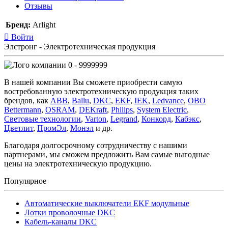
Отзывы
Бренд:
Arlight
Войти
Элстронг - Электротехническая продукция
0 - 9999999
В нашей компании Вы сможете приобрести самую
востребованную электротехническую продукция таких
брендов, как
ABB
,
Ballu
,
DKC
,
EKF
,
IEK
,
Ledvance
,
OBO
Bettermann
,
OSRAM
,
DEKraft
,
Philips
,
System Electric
,
Световые технологии
,
Varton
,
Legrand
,
Конкорд
,
Кабэкс
,
Цветлит
,
ПромЭл
,
Монэл
и др.
Благодаря долгосрочному сотрудничеству с нашими
партнерами, мы сможем предложить Вам самые выгодные
цены на электротехническую продукцию.
Популярное
Автоматические выключатели EKF модульные
Лотки проволочные DKC
Кабель-каналы DKC