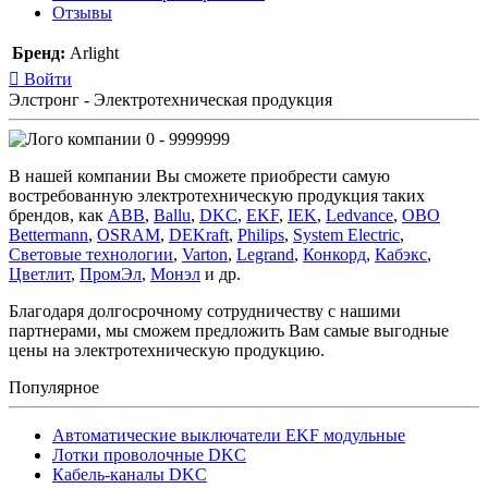
Отзывы
Бренд:
Arlight
Войти
Элстронг - Электротехническая продукция
0 - 9999999
В нашей компании Вы сможете приобрести самую
востребованную электротехническую продукция таких
брендов, как
ABB
,
Ballu
,
DKC
,
EKF
,
IEK
,
Ledvance
,
OBO
Bettermann
,
OSRAM
,
DEKraft
,
Philips
,
System Electric
,
Световые технологии
,
Varton
,
Legrand
,
Конкорд
,
Кабэкс
,
Цветлит
,
ПромЭл
,
Монэл
и др.
Благодаря долгосрочному сотрудничеству с нашими
партнерами, мы сможем предложить Вам самые выгодные
цены на электротехническую продукцию.
Популярное
Автоматические выключатели EKF модульные
Лотки проволочные DKC
Кабель-каналы DKC